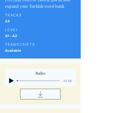
expand your Turkish word bank.
TRACKS
24
LEVEL
A1 - A2
TRANSCRIPTS
Available
Radyo
-01:04