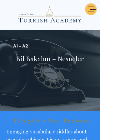
A1 - A2
Bil Bakalım – Nesneler
—
Türkçe'nin Sesi Radyosu
Engaging vocabulary riddles about
everyday objects. Listen, guess, and