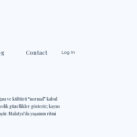
og
Contact
Log In
oğası ve kültürü “normal” kabul
dik güzellikler gösterir; kayısı
nüşür. Malatya’da yaşamın ritmi