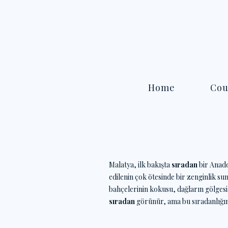
Home
Cou
Malatya, ilk bakışta
sıradan
bir Anado
edilenin çok ötesinde bir zenginlik su
bahçelerinin kokusu, dağların gölgesi 
sıradan
görünür, ama bu sıradanlığın 